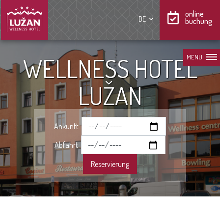
online
DE
buchung
WELLNESS HOTEL
MENU
LUŽAN
Ankunft
Abfahrt
Reservierung