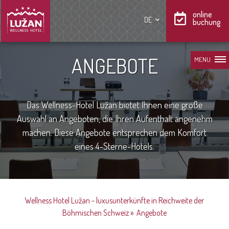
online
DE
buchung
ANGEBOTE
MENU
Das Wellness-Hotel Lužan bietet Ihnen eine große
Auswahl an Angeboten, die Ihren Aufenthalt angenehm
machen. Diese Angebote entsprechen dem Komfort
eines 4-Sterne-Hotels.
Wellness Hotel Lužan - luxusunterkünfte in Reichweite der
Böhmischen Schweiz
»
Angebote