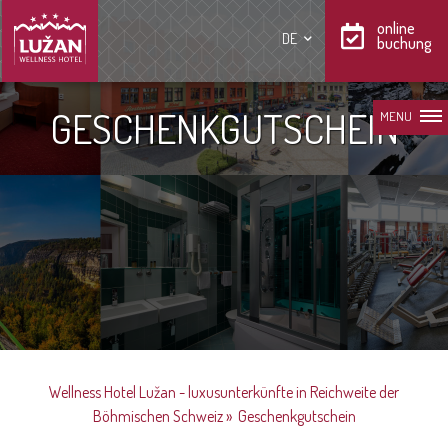
online
DE
buchung
GESCHENKGUTSCHEIN
MENU
Wellness Hotel Lužan - luxusunterkünfte in Reichweite der
Böhmischen Schweiz
»
Geschenkgutschein