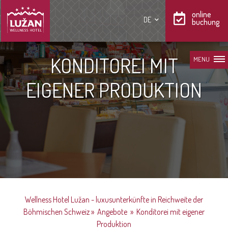
online
DE
buchung
KONDITOREI MIT
MENU
EIGENER PRODUKTION
Wellness Hotel Lužan - luxusunterkünfte in Reichweite der
Böhmischen Schweiz
»
Angebote
»
Konditorei mit eigener
Produktion