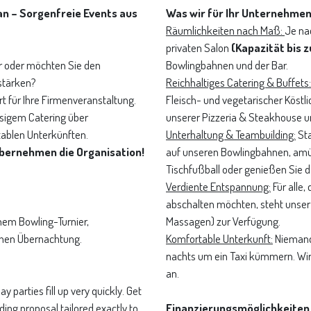
an – Sorgenfreie Events aus
Was wir für Ihr Unternehmen
Räumlichkeiten nach Maß:
Je na
privaten Salon
(Kapazität bis 
er oder möchten Sie den
Bowlingbahnen und der Bar.
stärken?
Reichhaltiges Catering & Buffets:
rt für Ihre Firmenveranstaltung.
Fleisch- und vegetarischer Köstlic
ssigem Catering über
unserer Pizzeria & Steakhouse u
tablen Unterkünften.
Unterhaltung & Teambuilding:
Sta
 übernehmen die Organisation!
auf unseren Bowlingbahnen, amüsi
Tischfußball oder genießen Sie d
Verdiente Entspannung:
Für alle,
abschalten möchten, steht unser 
nem Bowling-Turnier,
Massagen) zur Verfügung.
chen Übernachtung.
Komfortable Unterkunft:
Niemand 
nachts um ein Taxi kümmern. Wir
an.
parties fill up very quickly. Get
ding proposal tailored exactly to
Finanzierungsmöglichkeiten 