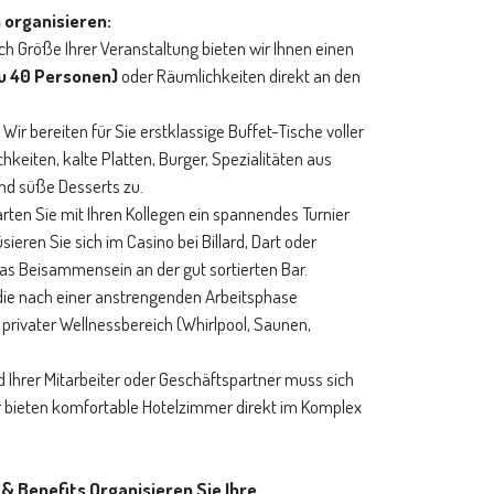
 organisieren:
ch Größe Ihrer Veranstaltung bieten wir Ihnen einen
zu 40 Personen)
oder Räumlichkeiten direkt an den
Wir bereiten für Sie erstklassige Buffet-Tische voller
hkeiten, kalte Platten, Burger, Spezialitäten aus
nd süße Desserts zu.
rten Sie mit Ihren Kollegen ein spannendes Turnier
eren Sie sich im Casino bei Billard, Dart oder
as Beisammensein an der gut sortierten Bar.
 die nach einer anstrengenden Arbeitsphase
privater Wellnessbereich (Whirlpool, Saunen,
Ihrer Mitarbeiter oder Geschäftspartner muss sich
 bieten komfortable Hotelzimmer direkt im Komplex
& Benefits Organisieren Sie Ihre