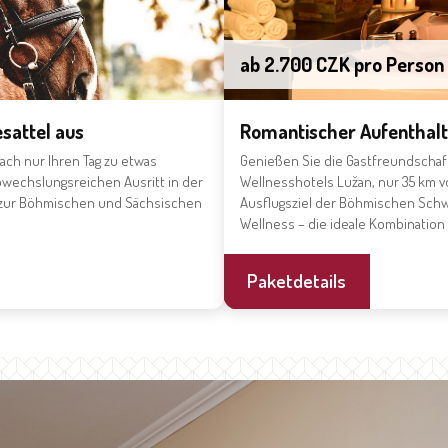
ab 2.700 CZK pro Person
sattel aus
Romantischer Aufenthalt 
ach nur Ihren Tag zu etwas
Genießen Sie die Gastfreundscha
wechslungsreichen Ausritt in der
Wellnesshotels Lužan, nur 35 km 
or zur Böhmischen und Sächsischen
Ausflugsziel der Böhmischen Schw
Wellness – die ideale Kombination 
Paketdetails