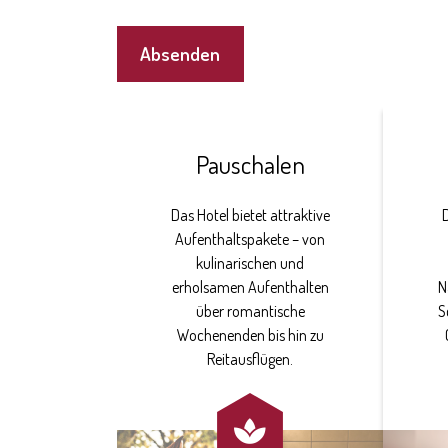
Absenden
Pauschalen
Das Hotel bietet attraktive
Aufenthaltspakete – von
kulinarischen und
erholsamen Aufenthalten
N
über romantische
S
Wochenenden bis hin zu
Reitausflügen.
