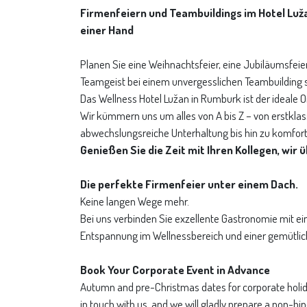
Firmenfeiern und Teambuildings im Hotel Luž
einer Hand
Planen Sie eine Weihnachtsfeier, eine Jubiläumsfei
Teamgeist bei einem unvergesslichen Teambuilding 
Das Wellness Hotel Lužan in Rumburk ist der ideale O
Wir kümmern uns um alles von A bis Z – von erstkla
abwechslungsreiche Unterhaltung bis hin zu komfor
Genießen Sie die Zeit mit Ihren Kollegen, wir
Die perfekte Firmenfeier unter einem Dach.
Keine langen Wege mehr.
Bei uns verbinden Sie exzellente Gastronomie mit ei
Entspannung im Wellnessbereich und einer gemütli
Book Your Corporate Event in Advance
Autumn and pre-Christmas dates for corporate holiday 
in touch with us, and we will gladly prepare a non-bin