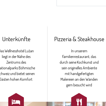
Unterkünfte
Pizzeria & Steakhouse
Das Wellnesshotel Lužan
In unserem
liegt in der Nähe des
Familienrestaurant, das
Zentrums des
durch seine Kochkunst und
ationalparks Böhmische
sein originelles Ambiente
chweiz und bietet seinen
mit handgefertigten
Gästen hohen Komfort.
Malereien an den Wänden
gern besucht wird

