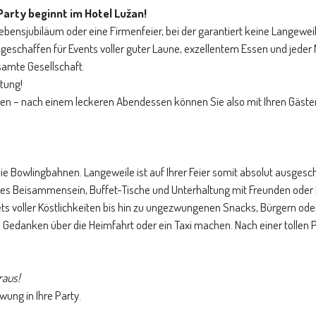
Party beginnt im Hotel Lužan!
n Lebensjubiläum oder eine Firmenfeier, bei der garantiert keine Langew
e geschaffen für Events voller guter Laune, exzellentem Essen und jede
samte Gesellschaft.
tung!
en – nach einem leckeren Abendessen können Sie also mit Ihren Gästen 
die Bowlingbahnen. Langeweile ist auf Ihrer Feier somit absolut ausgesc
es Beisammensein, Buffet-Tische und Unterhaltung mit Freunden oder 
ets voller Köstlichkeiten bis hin zu ungezwungenen Snacks, Bürgern ode
 Gedanken über die Heimfahrt oder ein Taxi machen. Nach einer tollen P
raus!
ung in Ihre Party.