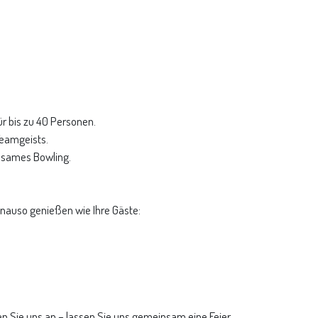
ür bis zu 40 Personen.
Teamgeists.
nsames Bowling.
genauso genießen wie Ihre Gäste:
en Sie uns an – lassen Sie uns gemeinsam eine Feier