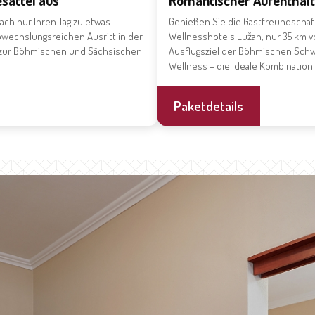
sattel aus
Romantischer Aufenthalt 
ach nur Ihren Tag zu etwas
Genießen Sie die Gastfreundscha
wechslungsreichen Ausritt in der
Wellnesshotels Lužan, nur 35 km 
or zur Böhmischen und Sächsischen
Ausflugsziel der Böhmischen Schw
Wellness – die ideale Kombination 
Paketdetails