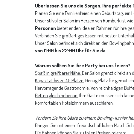
Überlassen Sie uns die Sorgen. Ihre perfekte 
Planen Sie eine Familienfeier, einen Geburtstag, ei
Unser stilvoller Salon im Herzen von Rumburk ist wi
Personen
bietet er den idealen Rahmen für Ihre ge
Verbinden Sie großartiges Essen mit bester Unterhal
Unser Salon befindet sich direkt an den Bowlingbahn
von 11:00 bis 22:00 Uhr für Sie da.
Warum sollten Sie Ihre Party bei uns feiern?
Spaß in greifbarer Nähe:
Der Salon grenzt direkt an 
Kapazität bis zu 40 Plätze:
Genug Platz für gemütlich
Hervorragende Gastronomie:
Von reichhaltigen Buff
Betten gleich nebenan:
Ihre Gäste müssen sich keine
komfortablen Hotelzimmern ausschlafen.
Fordern Sie Ihre Gäste zu einem Bowling-Turnier he
Bringen Sie mit einem freundschaftlichen Match Schw
Die Bahnen können Sie zu tollen Preisen mieten: