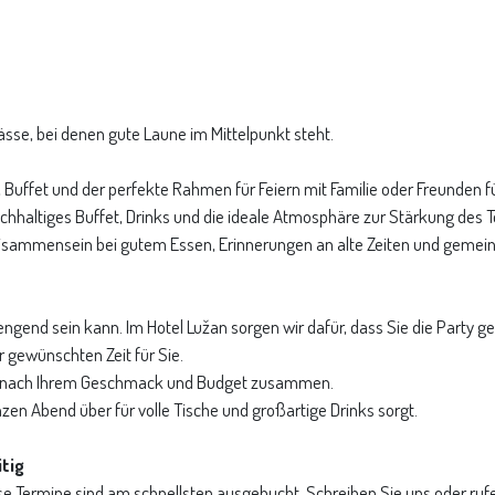
ässe, bei denen gute Laune im Mittelpunkt steht.
, Buffet und der perfekte Rahmen für Feiern mit Familie oder Freunden f
chhaltiges Buffet, Drinks und die ideale Atmosphäre zur Stärkung des 
sammensein bei gutem Essen, Erinnerungen an alte Zeiten und gemei
engend sein kann. Im Hotel Lužan sorgen wir dafür, dass Sie die Party 
 gewünschten Zeit für Sie.
nau nach Ihrem Geschmack und Budget zusammen.
nzen Abend über für volle Tische und großartige Drinks sorgt.
tig
se Termine sind am schnellsten ausgebucht. Schreiben Sie uns oder ruf