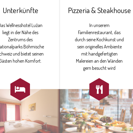
Unterkünfte
Pizzeria & Steakhouse
Das Wellnesshotel Lužan
In unserem
liegt in der Nähe des
Familienrestaurant, das
Zentrums des
durch seine Kochkunst und
ationalparks Böhmische
sein originelles Ambiente
chweiz und bietet seinen
mit handgefertigten
Gästen hohen Komfort.
Malereien an den Wänden
gern besucht wird

