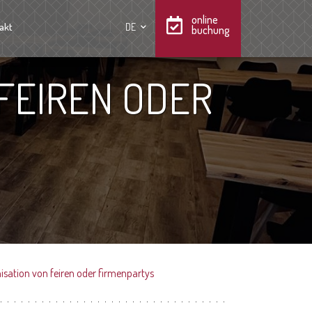
online
akt
DE
buchung
FEIREN ODER
isation von feiren oder firmenpartys