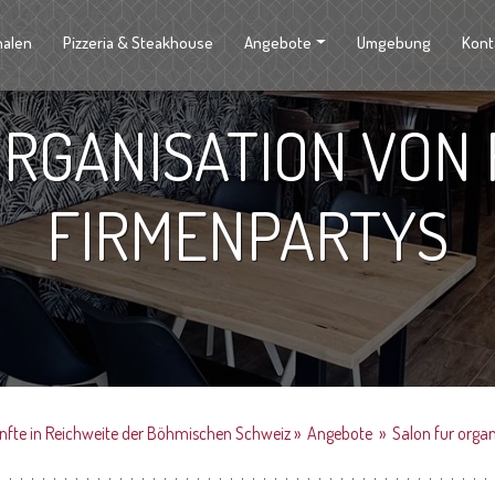
halen
Pizzeria & Steakhouse
Angebote
Umgebung
Kont
ORGANISATION VON 
FIRMENPARTYS
ünfte in Reichweite der Böhmischen Schweiz
»
Angebote
»
Salon fur organ