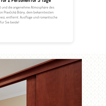
für 2 Personen für 3 Tage
ft und die angenehme Atmosphäre des
von Pravčická Brány, dem bekanntesten
eiz, entfernt. Ausflüge und romantische
für Sie beide!