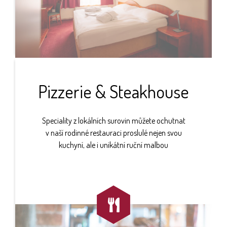
Pizzerie & Steakhouse
Speciality z lokálních surovin můžete ochutnat
v naší rodinné restauraci proslulé nejen svou
kuchyní, ale i unikátní ruční malbou
