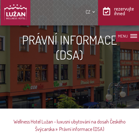
rezervujte
CZ
ihned
PRÁVNÍ INFORMACE
MENU
(DSA)
Wellness Hotel Lužan - luxusní ubytování na dosah Českého
Švýcarska
»
Právní informace (DSA)