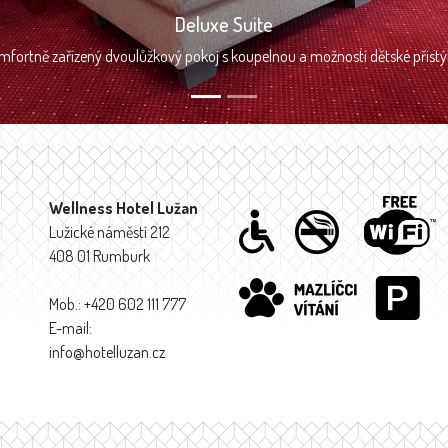
Deluxe Suite
mfortně zařízený dvoulůžkový pokoj s koupelnou a možností dětské přistýl
Wellness Hotel Lužan
Lužické náměstí 212
408 01 Rumburk
Mob.: +420 602 111 777
E-mail:
info@hotelluzan.cz