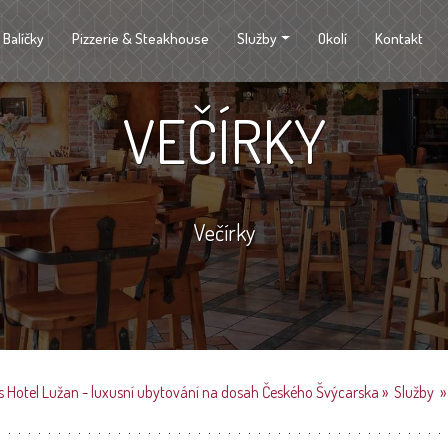
Balíčky
Pizzerie & Steakhouse
Služby
Okolí
Kontakt
VEČÍRKY
Večírky
s Hotel Lužan - luxusní ubytování na dosah Českého Švýcarska
»
Služby