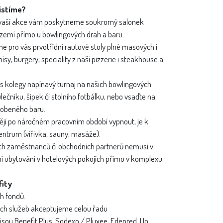
jistíme?
i vaší akce vám poskytneme soukromý salonek
emí přímo u bowlingových drah a baru.
e pro vás prvotřídní rautové stoly plné masových i
y, burgery, speciality z naší pizzerie i steakhouse a
s kolegy napínavý turnaj na našich bowlingových
lečníku, šipek či stolního fotbálku, nebo vsaďte na
sobeného baru.
htějí po náročném pracovním období vypnout, je k
centrum (vířivka, sauny, masáže).
ich zaměstnanců či obchodních partnerů nemusí v
ní ubytování v hotelových pokojích přímo v komplexu.
fity
ch fondů.
ých služeb akceptujeme celou řadu
sou Benefit Plus, Sodexo / Pluxee, Edenred, Up