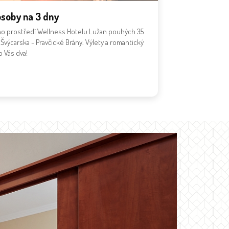
osoby na 3 dny
ho prostředí Wellness Hotelu Lužan pouhých 35
výcarska - Pravčické Brány. Výlety a romantický
o Vás dva!