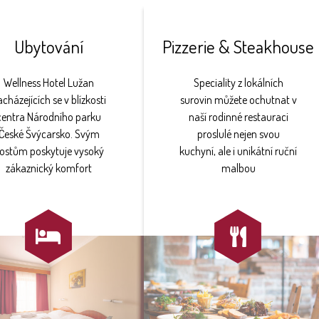
Ubytování
Pizzerie & Steakhouse
Wellness Hotel Lužan
Speciality z lokálních
cházejících se v blízkosti
surovin můžete ochutnat v
centra Národního parku
naší rodinné restauraci
České Švýcarsko. Svým
proslulé nejen svou
ostům poskytuje vysoký
kuchyní, ale i unikátní ruční
zákaznický komfort
malbou

