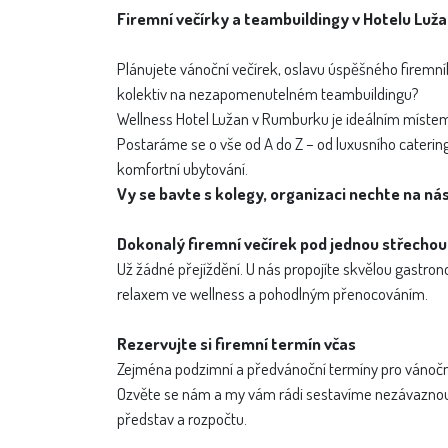
Firemní večírky a teambuildingy v Hotelu Lužan
Plánujete vánoční večírek, oslavu úspěšného firemní
kolektiv na nezapomenutelném teambuildingu?
Wellness Hotel Lužan v Rumburku je ideálním místem 
Postaráme se o vše od A do Z – od luxusního cateri
komfortní ubytování.
Vy se bavte s kolegy, organizaci nechte na nás
Dokonalý firemní večírek pod jednou střechou
Už žádné přejíždění. U nás propojíte skvělou gastro
relaxem ve wellness a pohodlným přenocováním.
Rezervujte si firemní termín včas
Zejména podzimní a předvánoční termíny pro vánoční v
Ozvěte se nám a my vám rádi sestavíme nezávaznou
představ a rozpočtu.