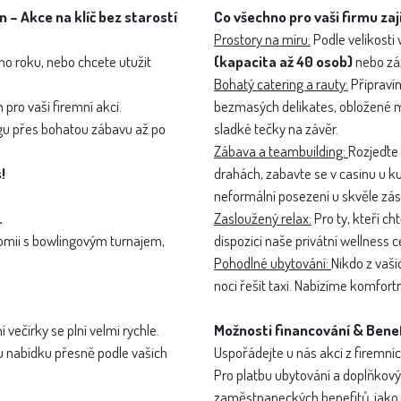
 – Akce na klíč bez starostí
Co všechno pro vaši firmu za
Prostory na míru:
Podle velikost
ho roku, nebo chcete utužit
(kapacita až 40 osob)
nebo záz
Bohatý catering a rauty:
Připravím
pro vaši firemní akci.
bezmasých delikates, obložené mís
ngu přes bohatou zábavu až po
sladké tečky na závěr.
Zábava a teambuilding:
Rozjeďte 
!
drahách, zabavte se v casinu u ku
neformální posezení u skvěle zá
.
Zasloužený relax:
Pro ty, kteří c
nomii s bowlingovým turnajem,
dispozici naše privátní wellness 
Pohodlné ubytování:
Nikdo z vaš
noci řešit taxi. Nabízíme komfort
ečírky se plní velmi rychle.
Možnosti financování & Bene
 nabídku přesně podle vašich
Uspořádejte u nás akci z firemní
Pro platbu ubytování a doplňkov
zaměstnaneckých benefitů, jako j