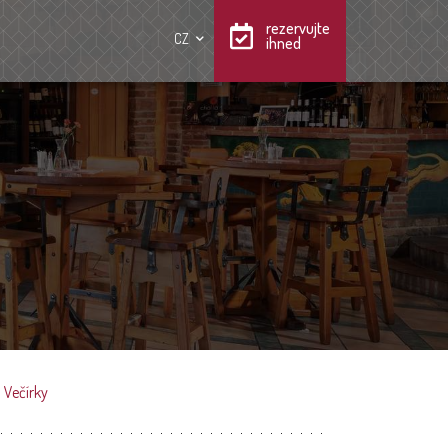
rezervujte
CZ
ihned
»
Večírky