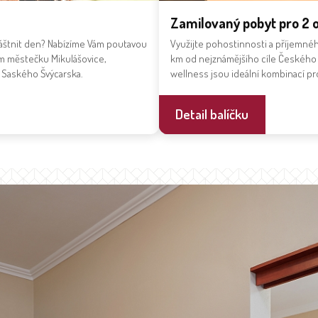
Zamilovaný pobyt pro 2 
láštnit den? Nabízíme Vám poutavou
Využijte pohostinnosti a příjemné
m městečku Mikulášovice,
km od nejznámějšího cíle Českého Š
i Saského Švýcarska.
wellness jsou ideální kombinací pr
Detail balíčku