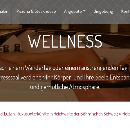
halen
Pizzeria & Steakhouse
Angebote
Umgebung
Kont
WELLNESS
ach einem Wandertag oder einem anstrengenden Tag 
resssaal verdienen Ihr Körper und Ihre Seele Entspa
und gemütliche Atmosphäre.
tel Lužan - luxusunterkünfte in Reichweite der Böhmischen Schweiz
»
Hote