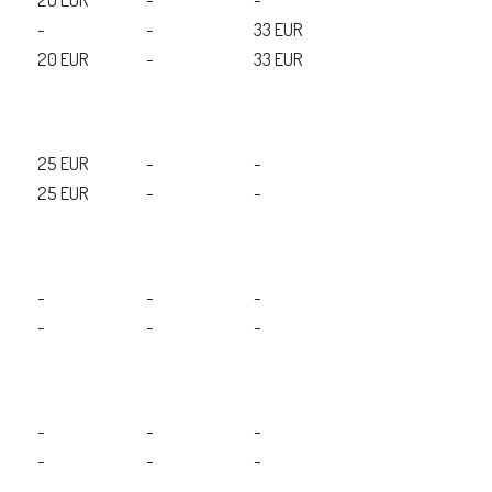
-
-
33 EUR
20 EUR
-
33 EUR
25 EUR
-
-
25 EUR
-
-
-
-
-
-
-
-
-
-
-
-
-
-