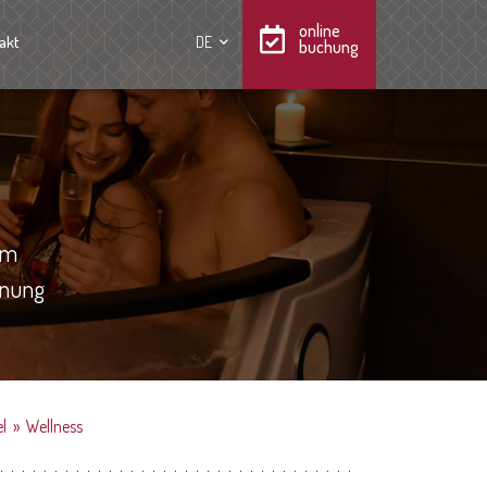
online
akt
DE
buchung
im
nnung
l
»
Wellness