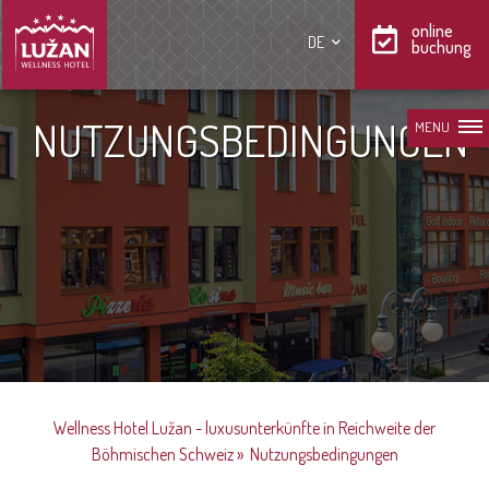
online
DE
buchung
NUTZUNGSBEDINGUNGEN
MENU
Wellness Hotel Lužan - luxusunterkünfte in Reichweite der
Böhmischen Schweiz
»
Nutzungsbedingungen