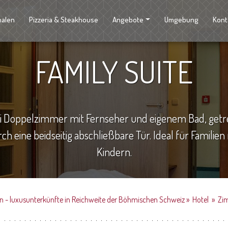
halen
Pizzeria & Steakhouse
Angebote
Umgebung
Kont
FAMILY SUITE
i Doppelzimmer mit Fernseher und eigenem Bad, getr
ch eine beidseitig abschließbare Tür. Ideal für Familien
Kindern.
an - luxusunterkünfte in Reichweite der Böhmischen Schweiz
»
Hotel
»
Zi