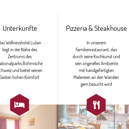
Unterkünfte
Pizzeria & Steakhouse
Das Wellnesshotel Lužan
In unserem
liegt in der Nähe des
Familienrestaurant, das
Zentrums des
durch seine Kochkunst und
ationalparks Böhmische
sein originelles Ambiente
chweiz und bietet seinen
mit handgefertigten
Gästen hohen Komfort.
Malereien an den Wänden
gern besucht wird

