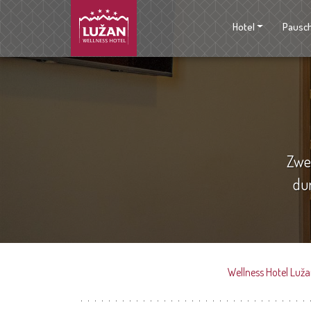
Hotel
Pausc
Zwe
dur
Wellness Hotel Luž