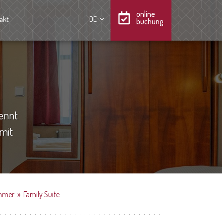
online
akt
DE
buchung
ennt
 mit
mmer
»
Family Suite