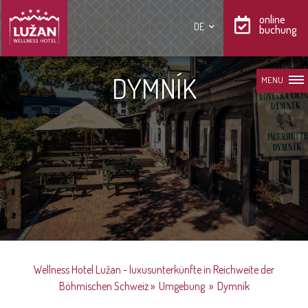
online
DE
buchung
DYMNÍK
MENU
Wellness Hotel Lužan - luxusunterkünfte in Reichweite der
Böhmischen Schweiz
»
Umgebung
»
Dymník